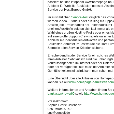
passiert, hat das Infoportal www.homepage-bauk
Anbieter für Website-Baukästen getestet. Als e
Service der Host Europe GmbH.
Im ausführlichen
Service-Test
verglich das Porta
werden Video-Tutorials oder ein Blog mit Tipp
Antwort, die Erreichbarkeit der Telefonauskunft u
erteilten Auskünfte zeigten sich fast immer als ei
Wahl eines großen Hosting-Profis oder eines kle
auf eine große Support-Crew mit telefonischer E
Anbieter mit individuellen Antworten und persön
Baukasten-Anbieter im Test wurde die Host Euro
Sterne in allen Service-Kriterien sicherte.
Entscheidend ist der Service für ein solches W
ihren Anbieter. Sehr kritisch sind die unbedingt
Verkaufsangeboten im Internet oder der Untern
oder der Verfügbarkeit auf, muss der Anbieter s
Gemütlichkeit erstellt wird, kann man schon mal
Eine Übersicht über alle Anbieter von Homepage
können Sie auf
www.homepage-baukasten.com
Weitere Informationen und Angaben finden Sie 
baukasten/news/60
sowie
http://www.homepag
Pressekontakt:
Sophie Große Ostendorf
0251/590490140
sgo@conselt.de