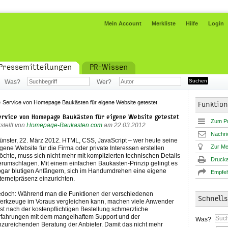
Mein Account
Merkliste
Hilfe
Login
Pressemitteilungen
PR-Wissen
Was?
Wer?
»
Service von Homepage Baukästen für eigene Website getestet
Funktio
ervice von Homepage Baukästen für eigene Website getestet
Zum P
stellt von
Homepage-Baukasten.com
am 22.03.2012
Nachri
ünster, 22. März 2012. HTML, CSS, JavaScript – wer heute seine
Zur Me
gene Website für die Firma oder private Interessen erstellen
öchte, muss sich nicht mehr mit komplizierten technischen Details
Drucka
erumschlagen. Mit einem einfachen Baukasten-Prinzip gelingt es
ogar blutigen Anfängern, sich im Handumdrehen eine eigene
Empfeh
ternetpräsenz einzurichten.
edoch: Während man die Funktionen der verschiedenen
Schnell
erkzeuge im Voraus vergleichen kann, machen viele Anwender
st nach der kostenpflichtigen Bestellung schmerzliche
rfahrungen mit dem mangelhaftem Support und der
Was?
nzureichenden Beratung der Anbieter. Damit das nicht mehr