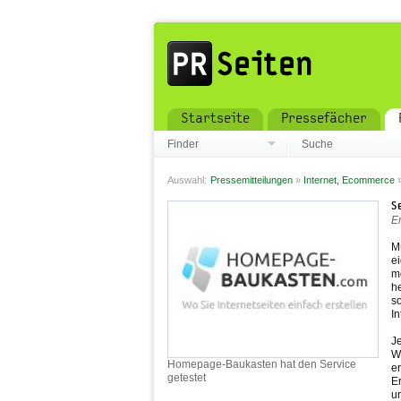
Startseite
Pressefächer
Finder
Suche
Auswahl:
Pressemitteilungen
»
Internet, Ecommerce
S
Er
M
ei
m
h
s
In
J
W
Homepage-Baukasten hat den Service
er
getestet
E
u