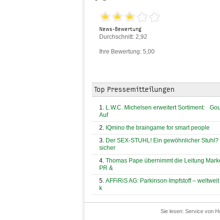
News-Bewertung
Durchschnitt: 2,92
Ihre Bewertung: 5,00
Top Pressemitteilungen
L.W.C. Michelsen erweitert Sortiment: Go
Auf
IQmino the braingame for smart people
Der SEX-STUHL! Ein gewöhnlicher Stuhl?
sicher
Thomas Pape übernimmt die Leitung Marke
PR &
AFFiRiS AG: Parkinson-Impfstoff – weltweit
k
Sie lesen:
Service von H