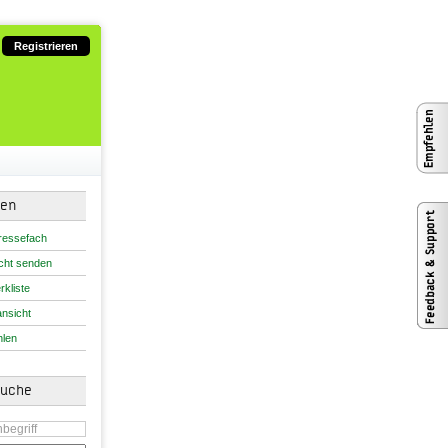
Registrieren
nen
ressefach
cht senden
rkliste
nsicht
len
suche