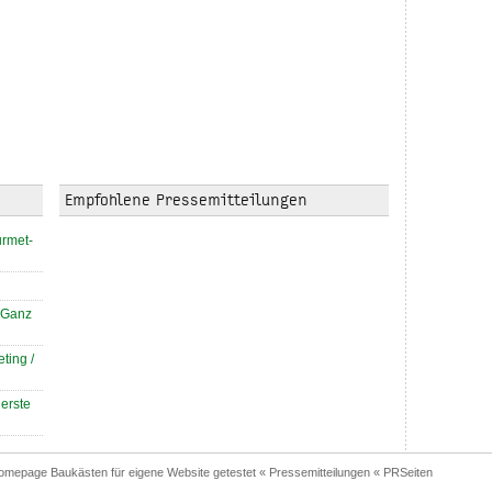
Empfohlene Pressemitteilungen
urmet-
 Ganz
ting /
 erste
omepage Baukästen für eigene Website getestet « Pressemitteilungen « PRSeiten