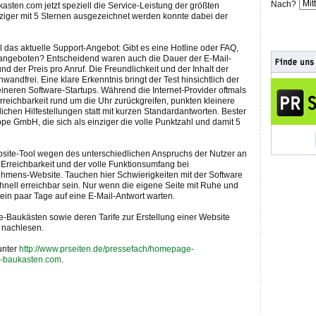
Nach?
asten.com jetzt speziell die Service-Leistung der größten
inziger mit 5 Sternen ausgezeichnet werden konnte dabei der
l das aktuelle Support-Angebot: Gibt es eine Hotline oder FAQ,
s angeboten? Entscheidend waren auch die Dauer der E-Mail-
nd der Preis pro Anruf. Die Freundlichkeit und der Inhalt der
nwandfrei. Eine klare Erkenntnis bringt der Test hinsichtlich der
ineren Software-Startups. Während die Internet-Provider oftmals
rreichbarkeit rund um die Uhr zurückgreifen, punkten kleinere
lichen Hilfestellungen statt mit kurzen Standardantworten. Bester
pe GmbH, die sich als einziger die volle Punktzahl und damit 5
ebsite-Tool wegen des unterschiedlichen Anspruchs der Nutzer an
e Erreichbarkeit und der volle Funktionsumfang bei
ehmens-Website. Tauchen hier Schwierigkeiten mit der Software
chnell erreichbar sein. Nur wenn die eigene Seite mit Ruhe und
 ein paar Tage auf eine E-Mail-Antwort warten.
-Baukästen sowie deren Tarife zur Erstellung einer Website
nachlesen.
unter
http://www.prseiten.de/pressefach/homepage-
e-baukasten.com
.