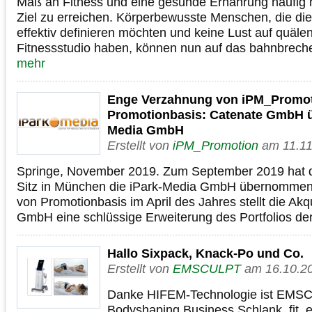
Maß an Fitness und eine gesunde Ernährung häufig n
Ziel zu erreichen. Körperbewusste Menschen, die d
effektiv definieren möchten und keine Lust auf quäle
Fitnessstudio haben, können nun auf das bahnbr
mehr
Enge Verzahnung von iPM_Promo
Promotionbasis: Catenate GmbH ü
Media GmbH
Erstellt von
iPM_Promotion
am 11.11
Springe, November 2019. Zum September 2019 hat 
Sitz in München die iPark-Media GmbH übernomme
von Promotionbasis im April des Jahres stellt die Akq
GmbH eine schlüssige Erweiterung des Portfolios d
Hallo Sixpack, Knack-Po und Co.
Erstellt von
EMSCULPT
am 16.10.2
Danke HIFEM-Technologie ist EMSC
Bodyshaping Business Schlank, fit, 