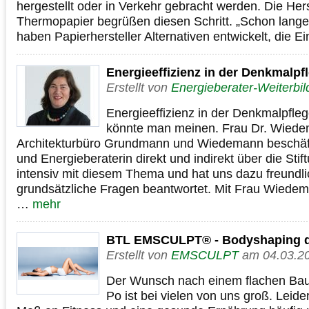
hergestellt oder in Verkehr gebracht werden. Die Hers
Thermopapier begrüßen diesen Schritt. „Schon lang
haben Papierhersteller Alternativen entwickelt, die E
Energieeffizienz in der Denkmalpf
Erstellt von
Energieberater-Weiterbi
Energieeffizienz in der Denkmalpfle
könnte man meinen. Frau Dr. Wied
Architekturbüro Grundmann und Wiedemann beschäftig
und Energieberaterin direkt und indirekt über die Sti
intensiv mit diesem Thema und hat uns dazu freundli
grundsätzliche Fragen beantwortet. Mit Frau Wiede
…
mehr
BTL EMSCULPT® - Bodyshaping d
Erstellt von
EMSCULPT
am 04.03.2
Der Wunsch nach einem flachen Ba
Po ist bei vielen von uns groß. Leide