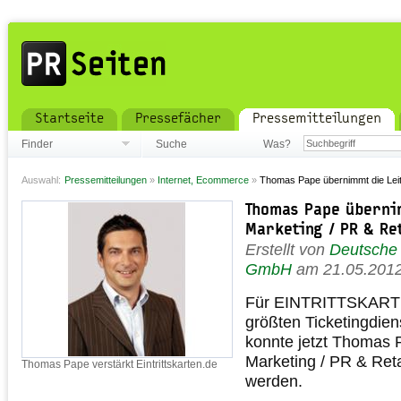
Startseite
Pressefächer
Pressemitteilungen
Finder
Suche
Was?
Auswahl:
Pressemitteilungen
»
Internet, Ecommerce
»
Thomas Pape übernimmt die Leit
Thomas Pape überni
Marketing / PR & Re
Erstellt von
Deutsche 
GmbH
am 21.05.201
Für EINTRITTSKARTE
größten Ticketingdiens
konnte jetzt Thomas P
Marketing / PR & Retai
Thomas Pape verstärkt Eintrittskarten.de
werden.