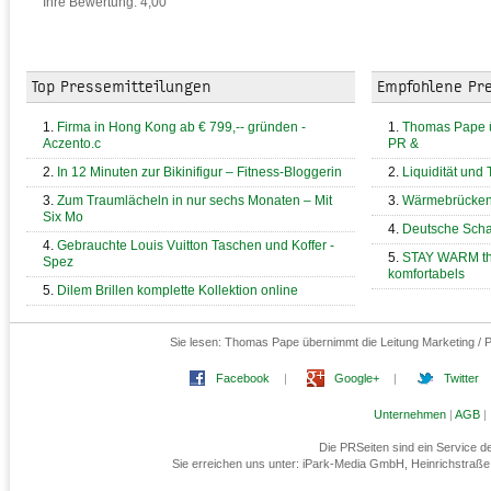
Ihre Bewertung: 4,00
Top Pressemitteilungen
Empfohlene Pr
Firma in Hong Kong ab € 799,-- gründen -
Thomas Pape ü
Aczento.c
PR &
In 12 Minuten zur Bikinifigur – Fitness-Bloggerin
Liquidität und
Zum Traumlächeln in nur sechs Monaten – Mit
Wärmebrücken 
Six Mo
Deutsche Schac
Gebrauchte Louis Vuitton Taschen und Koffer -
STAY WARM thi
Spez
komfortabels
Dilem Brillen komplette Kollektion online
Sie lesen:
Thomas Pape übernimmt die Leitung Marketing / P
Facebook
|
Google+
|
Twitter
Unternehmen
|
AGB
|
Die PRSeiten sind ein Service 
Sie erreichen uns unter: iPark-Media GmbH, Heinrichstraß