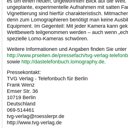
es um einen neuen, ungewohnten Blick auf die Welt.
ungeplante, experimentelle Aufnahmen mit satten Fa
Vignettierung sind hierfür charakteristisch. Mitmache
denn zum Lomographieren benötigt man keine Ausbil
Equipment. Im Gegenteil: Mit jeder Kamera kann gek
Wettbewerb teilgenommen werden – auch wenn „ech
spezielle Lomo-Kameras schwören.
Weitere Informationen und Angaben finden Sie unter
http://www.prseiten.de/pressefach/tvg-verlag-telefon
sowie
http://dastelefonbuch.lomography.de
.
Pressekontakt:
TVG Verlag - Telefonbuch für Berlin
Frank Wenz
Emser Str. 36
10719 Berlin
Deutschland
069-514461
tvg-verlag@roesslerpr.de
http://www.tvg-verlag.de