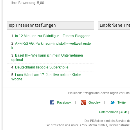
Ihre Bewertung: 5,00
Top Pressemitteilungen
Empfohlene Pr
In 12 Minuten zur Bikinifigur – Fitness-Bloggerin
AFFiRiS AG: Parkinson-Impfstoff – weltweit erste
k
Basel III – Wie kann ich mein Unternehmen
optimal
Deutschland liebt die Superknolle!
Luca Hänni am 17. Juni live bei der Kieler
Woche
Sie lesen:
Erfolgreiche Zeiten liegen vor un
Facebook
|
Google+
|
Twitter
Unternehmen
|
AGB
|
Die PRSeiten sind ein Service 
Sie erreichen uns unter: iPark-Media GmbH, Heinrichstraß