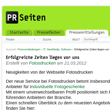
Startseite
Pressefächer
Pressemitteilungen
Finder
Suche
Was?
Auswahl:
Pressemitteilungen
»
IT, NewMedia, Software
»
Erfolgreiche Zeiten liegen vor
Erfolgreiche Zeiten liegen vor uns
Erstellt von
Fotosdrucken
am 21.03.2012
Neuigkeiten von der Webseite Fotosdrucken
Der neue Service bei Fotosdrucken betont insbesond
Anbieter für i
nduviduelle Fotogeschenke
Mit einem unverwechselbaren Profil positioniert sich
führenden Anbietern der Branche.
Einen schnellen Überblick zu dem neuesten Angebo
finden Sie hier: