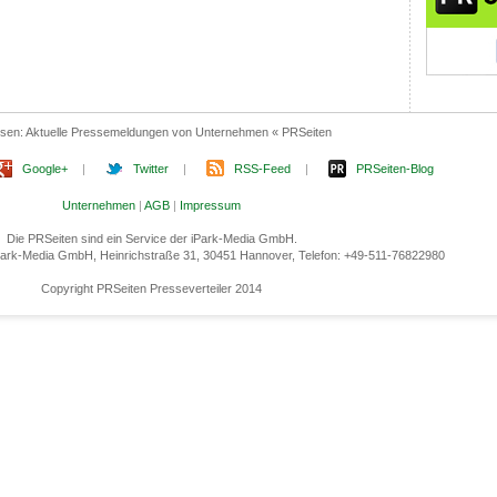
esen:
Aktuelle Pressemeldungen von Unternehmen « PRSeiten
Google+
|
Twitter
|
RSS-Feed
|
PRSeiten-Blog
Unternehmen
|
AGB
|
Impressum
Die PRSeiten sind ein Service der iPark-Media GmbH.
 iPark-Media GmbH, Heinrichstraße 31, 30451 Hannover, Telefon: +49-511-76822980
Copyright PRSeiten Presseverteiler 2014