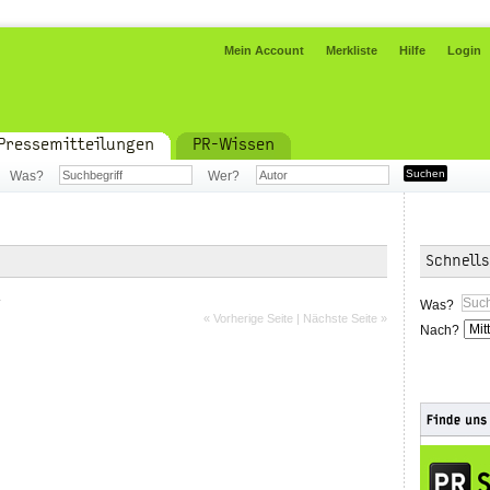
Mein Account
Merkliste
Hilfe
Login
Pressemitteilungen
PR-Wissen
Was?
Wer?
Schnell
.
Was?
« Vorherige Seite
|
Nächste Seite »
Nach?