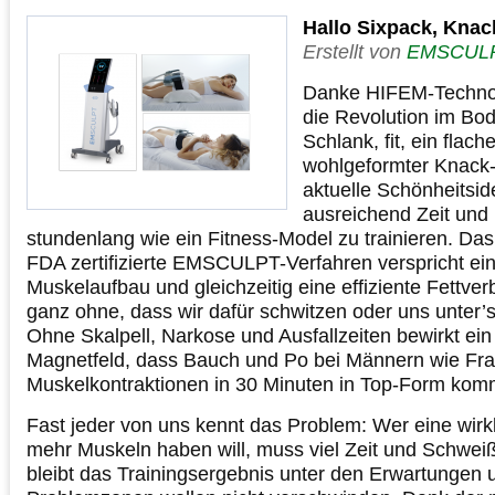
Hallo Sixpack, Knac
Erstellt von
EMSCUL
Danke HIFEM-Techno
die Revolution im Bo
Schlank, fit, ein flac
wohlgeformter Knack-
aktuelle Schönheitsid
ausreichend Zeit und D
stundenlang wie ein Fitness-Model zu trainieren. Da
FDA zertifizierte EMSCULPT-Verfahren verspricht ei
Muskelaufbau und gleichzeitig eine effiziente Fettve
ganz ohne, dass wir dafür schwitzen oder uns unter
Ohne Skalpell, Narkose und Ausfallzeiten bewirkt ein
Magnetfeld, dass Bauch und Po bei Männern wie Fra
Muskelkontraktionen in 30 Minuten in Top-Form kom
Fast jeder von uns kennt das Problem: Wer eine wirkl
mehr Muskeln haben will, muss viel Zeit und Schweiß
bleibt das Trainingsergebnis unter den Erwartungen 