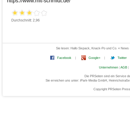
https://www.mit-schmidt.de/
Durchschnitt: 2,96
Sie lesen:
Hallo Sixpack, Knack-Po und Co. « New
Facebook
|
Google+
|
Twitter
Unternehmen
|
AGB
|
Die PRSeiten sind ein Service 
Sie erreichen uns unter: iPark-Media GmbH, Heinrichstraß
Copyright PRSeiten Press