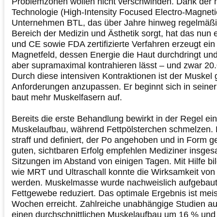
Problemzonen wollen nicht verschwinden. Dank der 
Technologie (High-Intensity Focused Electro-Magn
Unternehmen BTL, das über Jahre hinweg regelmäßig
Bereich der Medizin und Ästhetik sorgt, hat das nun 
und CE sowie FDA zertifizierte Verfahren erzeugt ein
Magnetfeld, dessen Energie die Haut durchdringt und
aber supramaximal kontrahieren lässt – und zwar 20.
Durch diese intensiven Kontraktionen ist der Muskel
Anforderungen anzupassen. Er beginnt sich in seiner
baut mehr Muskelfasern auf.
Bereits die erste Behandlung bewirkt in der Regel ei
Muskelaufbau, während Fettpölsterchen schmelzen. D
straff und definiert, der Po angehoben und in Form g
guten, sichtbaren Erfolg empfehlen Mediziner insgesa
Sitzungen im Abstand von einigen Tagen. Mit Hilfe b
wie MRT und Ultraschall konnte die Wirksamkeit v
werden. Muskelmasse wurde nachweislich aufgebau
Fettgewebe reduziert. Das optimale Ergebnis ist meis
Wochen erreicht. Zahlreiche unabhängige Studien a
einen durchschnittlichen Muskelaufbau um 16 % und