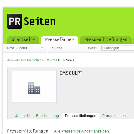
Startseite
Pressefächer
Pressemitteilungen
Profil-Finder
Suche
Was?
Auswahl:
Pressefächer
»
EMSCULPT
»
News
EMSCULPT
Übersicht
Beschreibung
Pressemitteilungen
Pressekontakte
Pressemitteilungen
Alle Pressemitteilungen anzeigen