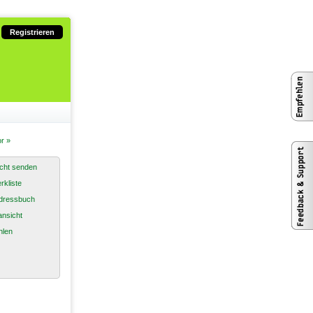
Registrieren
r »
cht senden
rkliste
dressbuch
nsicht
hlen