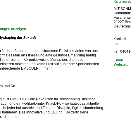
Karte anzei
MIT-SCHM
Kommunik
Fasanenw
21227 Ben
Deutschla
ilungen anzeigen
shaping der Zukunft
Kontakt
vcf
flachen Bauch und einen strammen Po ist bei vielen von uns
Tel. 0404
 normales Maß an Fitness und eine gesunde Ernährung häufig
el zu erreichen. Körperbewusste Menschen, die diese
Email
efinieren möchten und keine Lust auf quälende Sporteinheiten
Webseite
 bahnbrechende EMSCULP …
mehr
Po und Co.
ie ist EMSCULPT die Revolution im Bodyshaping Business
r Bauch und ein wohlgeformter Knack-Po – so lautet das aktuelle
cht jeder hat ausreichend Zeit und Disziplin, täglich stundenlang
 trainieren. Das innovative und CE und FDA zertifizierte
islich …
mehr