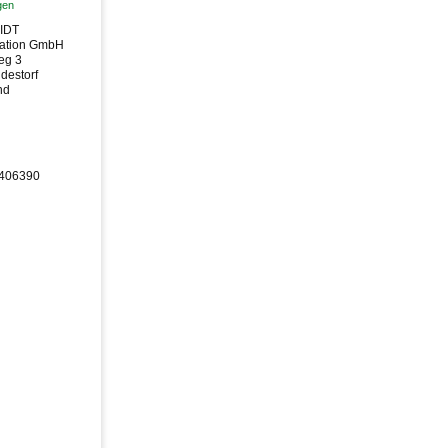
gen
IDT
ation GmbH
eg 3
destorf
nd
1406390