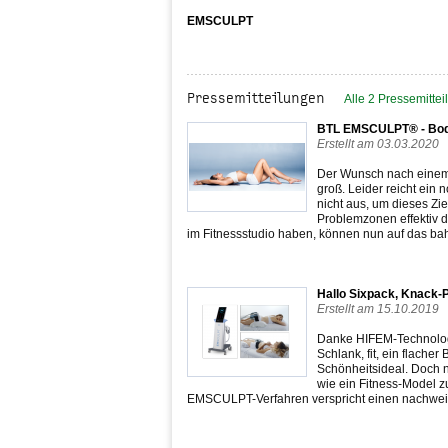
EMSCULPT
Pressemitteilungen
Alle 2 Pressemitte
BTL EMSCULPT® - Body
Erstellt am 03.03.2020
Der Wunsch nach einem 
groß. Leider reicht ein
nicht aus, um dieses Zi
Problemzonen effektiv d
im Fitnessstudio haben, können nun auf das
Hallo Sixpack, Knack-
Erstellt am 15.10.2019
Danke HIFEM-Technolog
Schlank, fit, ein flache
Schönheitsideal. Doch ni
wie ein Fitness-Model zu
EMSCULPT-Verfahren verspricht einen nachwe