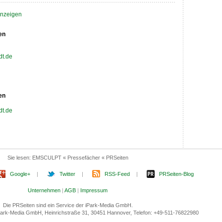
 anzeigen
en
dt.de
en
dt.de
Sie lesen:
EMSCULPT « Pressefächer « PRSeiten
Google+
|
Twitter
|
RSS-Feed
|
PRSeiten-Blog
Unternehmen
|
AGB
|
Impressum
Die PRSeiten sind ein Service der iPark-Media GmbH.
 iPark-Media GmbH, Heinrichstraße 31, 30451 Hannover, Telefon: +49-511-76822980