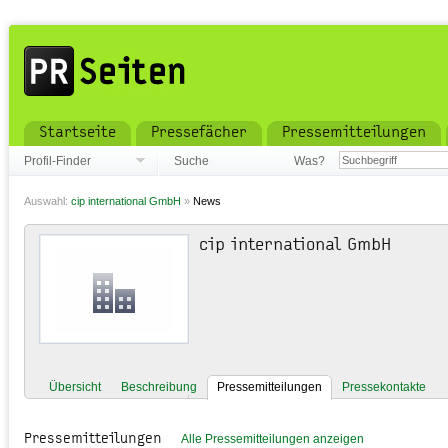
Startseite
Pressefächer
Pressemitteilungen
Profil-Finder
Suche
Was?
Auswahl:
cip international GmbH
»
News
cip international GmbH
Übersicht
Beschreibung
Pressemitteilungen
Pressekontakte
Pressemitteilungen
Alle Pressemitteilungen anzeigen