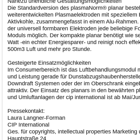
Nahezu unendliche Gestaltungsmöglichkeiten
Die Standardversion des plasmaNorm® planar beste
weiterentwickelten Plasmaelektroden mit speziellem 
Aktivkohle, zusammengefasst in einem Alu-Rahmen. 
der universell formbaren Elektroden jede beliebige 
Moduls möglich. Der kompakte planar benötigt wie s
Watt -ein echter Energiesparer- und reinigt noch effe
500m3 Luft und mehr pro Stunde.
Gesteigerte Einsatzmöglichkeiten
Im Consumerbereich ist das Luftbehandlungsmodul m
und Leistung gerade für Dunstabzugshaubenherstelle
Downdraft Systemen oder der im Oberschrank einge
attraktiv. Der Einsatz des planars in den bewährten
und Umluftanlagen der cip international ist ab Mai/J
Pressekontakt:
Laura Langner-Forman
CIP International
Ges. für copyrights, intellectual properties Marketi
Hauptstraße 24