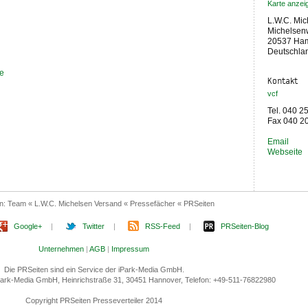
Karte anzei
L.W.C. Mic
Michelsen
20537 Ha
Deutschla
de
Kontakt
vcf
Tel. 040 2
Fax 040 2
Email
Webseite
en:
Team « L.W.C. Michelsen Versand « Pressefächer « PRSeiten
Google+
|
Twitter
|
RSS-Feed
|
PRSeiten-Blog
Unternehmen
|
AGB
|
Impressum
Die PRSeiten sind ein Service der iPark-Media GmbH.
 iPark-Media GmbH, Heinrichstraße 31, 30451 Hannover, Telefon: +49-511-76822980
Copyright PRSeiten Presseverteiler 2014