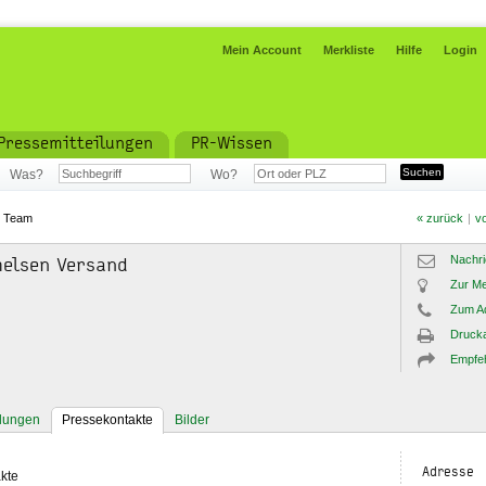
Mein Account
Merkliste
Hilfe
Login
Pressemitteilungen
PR-Wissen
Was?
Wo?
»
Team
« zurück
|
vo
Nachri
helsen Versand
Zur Me
Zum A
Drucka
Empfe
ilungen
Pressekontakte
Bilder
Adresse
kte