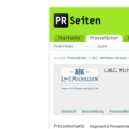
Startseite
Pressefächer
Profil-Finder
Suche
Auswahl:
Pressefächer
»
L.W.C. Michelsen Versand
L.W.C. Mic
Übersicht
Beschreibung
Pressemitte
Pressekontakte
Insgesamt
1
Pressekonta