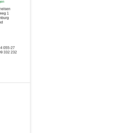
gen
helsen
weg 1
mburg
nd
54 055-27
09 332 232