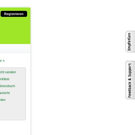
Registrieren
r »
cht senden
rkliste
dressbuch
nsicht
hlen