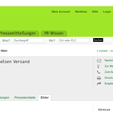
Mein Account
Merkliste
Hilfe
Login
Pressemitteilungen
PR-Wissen
Was?
Wo?
»
Bilder
« zurück
|
vo
Nachri
helsen Versand
Zur Me
Zum A
Drucka
Empfe
ilungen
Pressekontakte
Bilder
Adresse