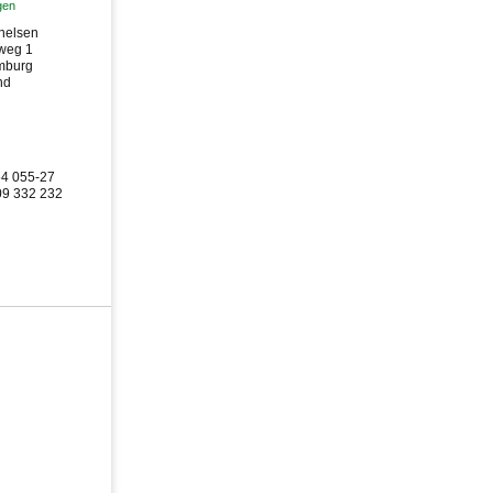
gen
helsen
weg 1
mburg
nd
54 055-27
09 332 232