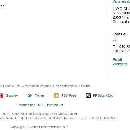
Karte anzei
ker
L.W.C. Mic
Michelsen
20537 Ha
Deutschla
Kontakt
vcf
Tel. 040 2
Fax 040 2
Email
Webseite
en:
Bilder « L.W.C. Michelsen Versand « Pressefächer « PRSeiten
Google+
|
Twitter
|
RSS-Feed
|
PRSeiten-Blog
Unternehmen
|
AGB
|
Impressum
Die PRSeiten sind ein Service der iPark-Media GmbH.
 iPark-Media GmbH, Heinrichstraße 31, 30451 Hannover, Telefon: +49-511-76822980
Copyright PRSeiten Presseverteiler 2014