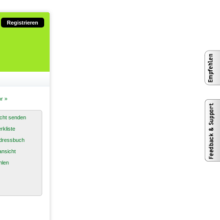
Registrieren
r »
cht senden
rkliste
dressbuch
nsicht
hlen