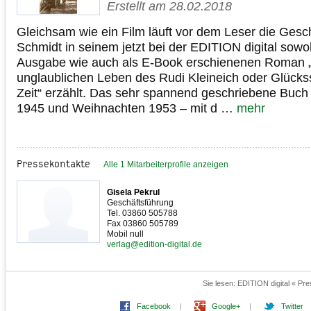
Erstellt am 28.02.2018
Gleichsam wie ein Film läuft vor dem Leser die Gesch
Schmidt in seinem jetzt bei der EDITION digital sowo
Ausgabe wie auch als E-Book erschienenen Roman „
unglaublichen Leben des Rudi Kleineich oder Glückss
Zeit“ erzählt. Das sehr spannend geschriebene Buch 
1945 und Weihnachten 1953 – mit d …
mehr
Pressekontakte
Alle 1 Mitarbeiterprofile anzeigen
Gisela Pekrul
Geschäftsführung
Tel. 03860 505788
Fax 03860 505789
Mobil null
verlag@edition-digital.de
Sie lesen:
EDITION digital « Pr
Facebook
|
Google+
|
Twitter