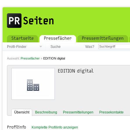
Startseite
Pressefächer
Pressemitteilungen
Profil-Finder
Suche
Was?
Auswahl:
Pressefächer
»
EDITION digital
EDITION digital
Übersicht
Beschreibung
Pressemitteilungen
Pressekontakte
Profilinfo
Komplette Profilinfo anzeigen