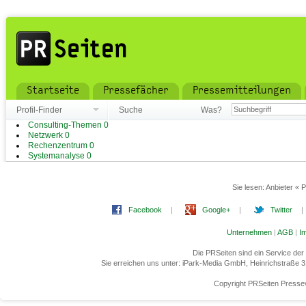
Startseite
Pressefächer
Pressemitteilungen
Profil-Finder
Suche
Was?
Consulting-Themen
0
Netzwerk
0
Rechenzentrum
0
Systemanalyse
0
Sie lesen:
Anbieter « 
Facebook
|
Google+
|
Twitter
|
Unternehmen
|
AGB
|
I
Die PRSeiten sind ein Service de
Sie erreichen uns unter: iPark-Media GmbH, Heinrichstraße 
Copyright PRSeiten Pressev