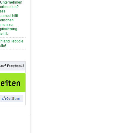
n Unternehmen
vorbereiten?
ses
onstool hilft
ändischen
hmen zur
ptimierung
l III.
hland liebt die
lle!