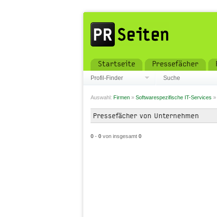
Startseite
Pressefächer
Profil-Finder
Suche
Auswahl:
Firmen
»
Softwarespezifische IT-Services
Pressefächer von Unternehmen
0
-
0
von insgesamt
0