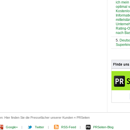
ich mei
optimal 
Kostenlo
Informati
mittelst
Unterne
Rating-O
nach Base
Deutsc
Superkno
en:
Hier finden Sie die Pressefächer unserer Kunden « PRSeiten
Google+
|
Twitter
|
RSS-Feed
|
PRSeiten-Blog