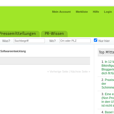
Mein Account
Merkliste
Hilfe
Login
Pressemitteilungen
PR-Wissen
Was?
Wo?
Nur hier
»
Softwareentwicklung
Top Mitt
In 12 
Bikinifig
Bloggeri
« Vorherige Seite
|
Nächste Seite »
dich fit 
Praxis
der
Schimme
Eine e
(Non Prof
in den U
ist nicht 
Basel 