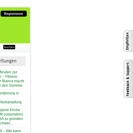
Registrieren
eilungen
Minuten zur
ur – Fitness-
n Bianca macht
für den Sommer
erfahrung in
lbekämpfung
igene Kirche
it corporation)
SA zu gründen
schwer...
III – Wie kann