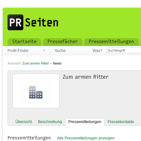
Startseite
Pressefächer
Pressemitteilungen
Profil-Finder
Suche
Was?
Auswahl:
Zum armen Ritter
»
News
Zum armen Ritter
Übersicht
Beschreibung
Pressemitteilungen
Pressekontakte
Pressemitteilungen
Alle Pressemitteilungen anzeigen