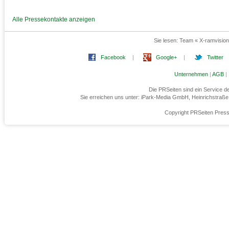
Alle Pressekontakte anzeigen
Sie lesen:
Team « X-ramvision
Facebook
|
Google+
|
Twitter
Unternehmen
|
AGB
|
Die PRSeiten sind ein Service 
Sie erreichen uns unter: iPark-Media GmbH, Heinrichstraß
Copyright PRSeiten Press