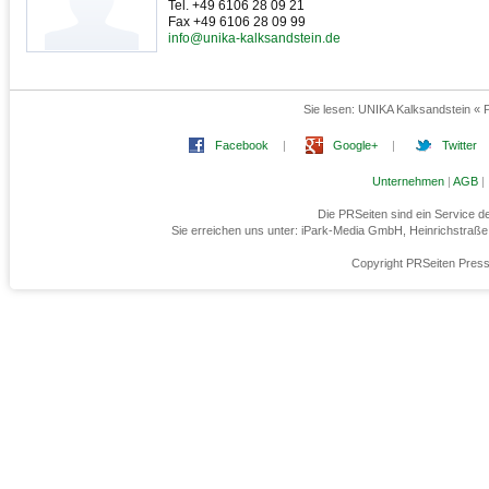
Tel. +49 6106 28 09 21
Fax +49 6106 28 09 99
info@unika-kalksandstein.de
Sie lesen:
UNIKA Kalksandstein « 
Facebook
|
Google+
|
Twitter
Unternehmen
|
AGB
|
Die PRSeiten sind ein Service 
Sie erreichen uns unter: iPark-Media GmbH, Heinrichstraß
Copyright PRSeiten Press