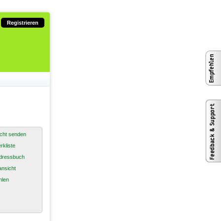
Registrieren
cht senden
rkliste
dressbuch
nsicht
hlen