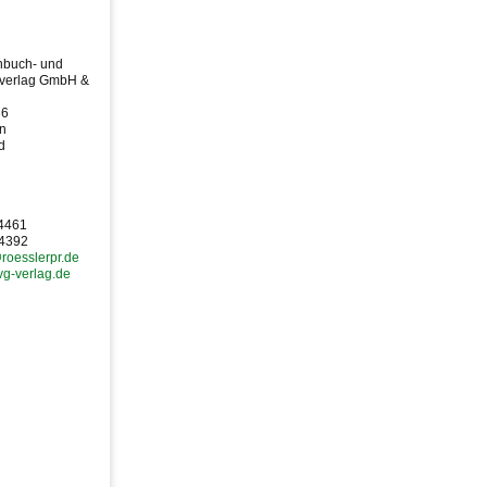
nbuch- und
sverlag GmbH &
36
in
d
14461
14392
roesslerpr.de
tvg-verlag.de