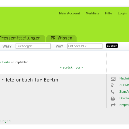
Mein Account
Merkliste
Hilfe
Login
Pressemitteilungen
PR-Wissen
Was?
Wo?
r Berlin
»
Empfehlen
« zurück
|
vor »
Nachri
 - Telefonbuch für Berlin
Zur Me
Zum A
Drucka
Empfe
ilungen