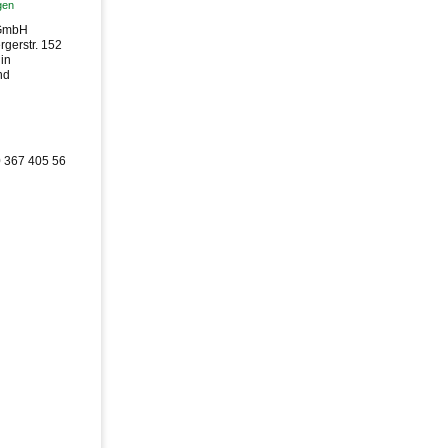
gen
 GmbH
gerstr. 152
in
nd
0 367 405 56