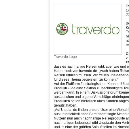
T
Er
2
B
K
T
na
n
e
Da
Traverdo Logo
ve
z
dass es nachhaltige Reisen gibt, aber wie und w
Haberstock von traverdo.de. „Auch haben Reisen
Reisen erfüllen müssen. Wir freuen uns daher 
für dieses Thema begeistern zu können.“
Auf der Plattform für strategischen Konsum Uto
ProduktGuide eine Sektion zu nachhaltigem Tour
werden kann. In einem Diskussionsforum könne
austauschen und eigene Vorschläge einbringen
Produkten sollen hierdurch auch Kunden anges
genutzt haben.
„Auf Utopia. de finden unsere User eine Vielz
aus unterschiedlichen Bereichen“ sagte Melanie
Nutzern nun auch nachhaltige Reiseprodukte an
nachhaltigen Lebensstil gibt Utopia.de den Ver
und ist eine der größten Anlaufstellen im Nachha