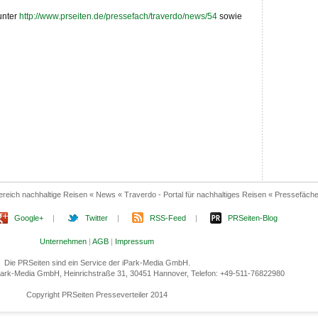
unter
http://www.prseiten.de/pressefach/traverdo/news/54
sowie
reich nachhaltige Reisen « News « Traverdo - Portal für nachhaltiges Reisen « Pressefäch
Google+
|
Twitter
|
RSS-Feed
|
PRSeiten-Blog
Unternehmen
|
AGB
|
Impressum
Die PRSeiten sind ein Service der iPark-Media GmbH.
 iPark-Media GmbH, Heinrichstraße 31, 30451 Hannover, Telefon: +49-511-76822980
Copyright PRSeiten Presseverteiler 2014