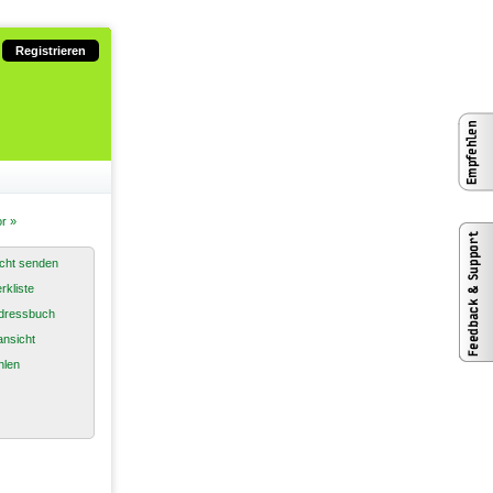
Registrieren
r »
cht senden
rkliste
dressbuch
nsicht
hlen