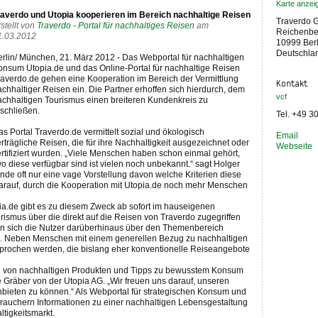
Karte anzei
raverdo und Utopia kooperieren im Bereich nachhaltige Reisen
Traverdo
stellt von
Traverdo - Portal für nachhaltiges Reisen
am
Reichenber
1.03.2012
10999 Berl
Deutschla
erlin/ München, 21. März 2012 - Das Webportal für nachhaltigen
onsum Utopia.de und das Online-Portal für nachhaltige Reisen
raverdo.de gehen eine Kooperation im Bereich der Vermittlung
Kontakt
chhaltiger Reisen ein. Die Partner erhoffen sich hierdurch, dem
vcf
achhaltigen Tourismus einen breiteren Kundenkreis zu
rschließen.
Tel. +49 3
s Portal Traverdo.de vermittelt sozial und ökologisch
Email
rträgliche Reisen, die für ihre Nachhaltigkeit ausgezeichnet oder
Webseite
ertifiziert wurden. „Viele Menschen haben schon einmal gehört,
o diese verfügbar sind ist vielen noch unbekannt.“ sagt Holger
de oft nur eine vage Vorstellung davon welche Kriterien diese
darauf, durch die Kooperation mit Utopia.de noch mehr Menschen
pia.de gibt es zu diesem Zweck ab sofort im hauseigenen
ismus über die direkt auf die Reisen von Traverdo zugegriffen
n sich die Nutzer darüberhinaus über den Themenbereich
. Neben Menschen mit einem generellen Bezug zu nachhaltigen
prochen werden, die bislang eher konventionelle Reiseangebote
ahl von nachhaltigen Produkten und Tipps zu bewusstem Konsum
 Gräber von der Utopia AG. „Wir freuen uns darauf, unseren
bieten zu können.“ Als Webportal für strategischen Konsum und
brauchern Informationen zu einer nachhaltigen Lebensgestaltung
ltigkeitsmarkt.