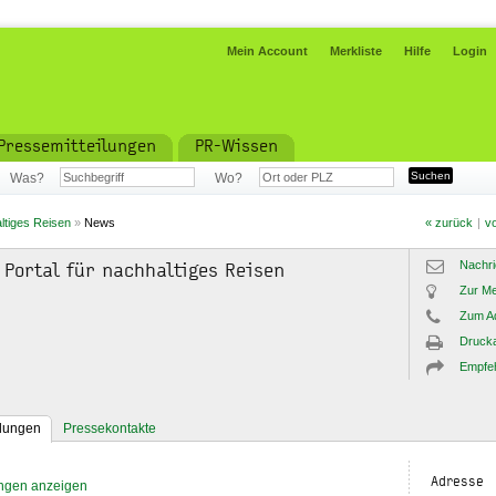
Mein Account
Merkliste
Hilfe
Login
Pressemitteilungen
PR-Wissen
Was?
Wo?
altiges Reisen
»
News
« zurück
|
vo
Nachri
 Portal für nachhaltiges Reisen
Zur Me
Zum A
Drucka
Empfe
ilungen
Pressekontakte
Adresse
ungen anzeigen