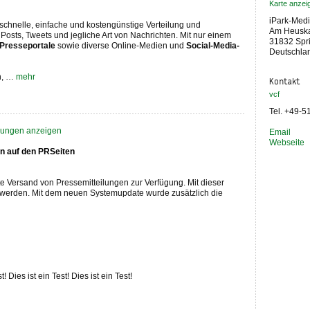
Karte anzei
iPark-Med
 schnelle, einfache und kostengünstige Verteilung und
Am Heusk
Posts, Tweets und jegliche Art von Nachrichten. Mit nur einem
31832 Spr
 Presseportale
sowie diverse Online-Medien und
Social-Media-
Deutschla
en, …
mehr
Kontakt
vcf
Tel. +49-
ilungen anzeigen
Email
Webseite
en auf den PRSeiten
zte Versand von Pressemitteilungen zur Verfügung. Mit dieser
nt werden. Mit dem neuen Systemupdate wurde zusätzlich die
t! Dies ist ein Test! Dies ist ein Test!