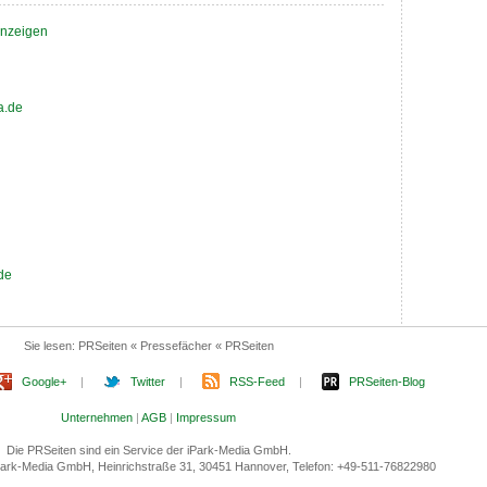
 anzeigen
a.de
de
Sie lesen:
PRSeiten « Pressefächer « PRSeiten
Google+
|
Twitter
|
RSS-Feed
|
PRSeiten-Blog
Unternehmen
|
AGB
|
Impressum
Die PRSeiten sind ein Service der iPark-Media GmbH.
 iPark-Media GmbH, Heinrichstraße 31, 30451 Hannover, Telefon: +49-511-76822980