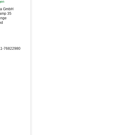
gen
ia GmbH
amp 35
inge
nd
511-76822980