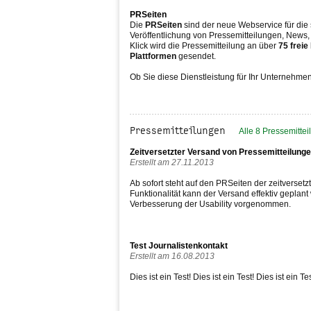
PRSeiten
Die
PRSeiten
sind der neue Webservice für die
Veröffentlichung von Pressemitteilungen, News, 
Klick wird die Pressemitteilung an über
75 freie
Plattformen
gesendet.
Ob Sie diese Dienstleistung für Ihr Unternehm
Pressemitteilungen
Alle 8 Pressemitte
Zeitversetzter Versand von Pressemitteilung
Erstellt am 27.11.2013
Ab sofort steht auf den PRSeiten der zeitverset
Funktionalität kann der Versand effektiv gepla
Verbesserung der Usability vorgenommen.
Test Journalistenkontakt
Erstellt am 16.08.2013
Dies ist ein Test! Dies ist ein Test! Dies ist ein Tes