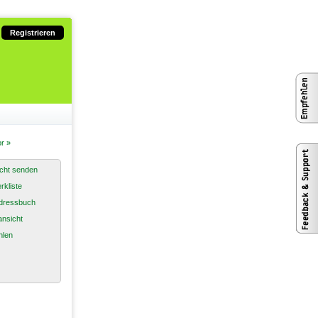
Registrieren
r »
cht senden
rkliste
dressbuch
nsicht
hlen