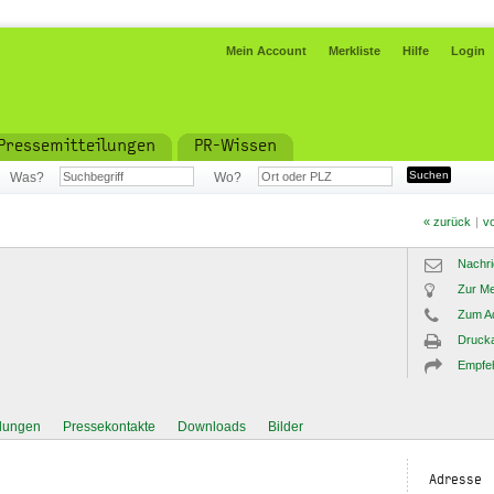
Mein Account
Merkliste
Hilfe
Login
Pressemitteilungen
PR-Wissen
Was?
Wo?
« zurück
|
vo
Nachri
Zur Me
Zum A
Drucka
Empfe
ilungen
Pressekontakte
Downloads
Bilder
Adresse