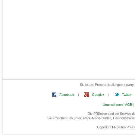
Sie lesen:
Pressemitteilungen « party
Facebook
|
Google+
|
Twitter
Unternehmen
|
AGB
|
Die PRSeiten sind ein Service 
Sie erreichen uns unter: iPark-Media GmbH, Heinrichstraß
Copyright PRSeiten Press