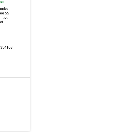
gen
Books
lee 55
nnover
nd
/8354103