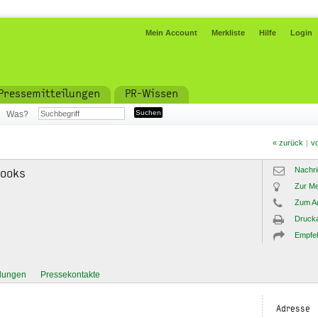
Mein Account
Merkliste
Hilfe
Login
Pressemitteilungen
PR-Wissen
Was?
« zurück
|
vo
Nachri
Books
Zur Me
Zum A
Drucka
Empfe
ilungen
Pressekontakte
Adresse