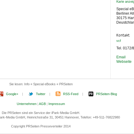
Karte anzei
Special e
Berliner Al
30175 Ha
Deustchla
Kontakt
vcf
Tel. 0172
Email
Webseite
Sie lesen:
Info « Special eBooks « PRSeiten
Google+
|
Twitter
|
RSS-Feed
|
PRSeiten-Blog
Unternehmen
|
AGB
|
Impressum
Die PRSeiten sind ein Service der iPark-Media GmbH.
 iPark-Media GmbH, Heinrichstraße 31, 30451 Hannover, Telefon: +49-511-76822980
Copyright PRSeiten Presseverteiler 2014