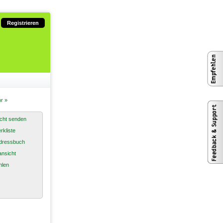
Registrieren
r »
cht senden
rkliste
dressbuch
nsicht
hlen