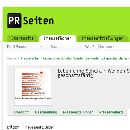
Startseite
Pressefächer
Pressemitteilungen
Profil-Finder
Suche
Was?
Auswahl:
Pressefächer
»
Leben ohne Schufa - Werden Sie wieder voll geschäftsfähig
Leben ohne Schufa - Werden S
geschäftsfähig
Übersicht
Beschreibung
Pressemitteilungen
Pressekontakte
Bilder
Insgesamt
1
Bilder