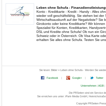
Leben ohne Schufa - Finanzdienstleistun
Konto - Kreditkarte - Kredit - Handy - Alles o
wieder voll geschäftsfähig. Sie stehen bei der
Wirtschaftsauskunft auf der Negativliste? Si
Girokonto oder keine Kreditkarte? Wir können I
Spezialist für Konten, Kreditkarten, Handyvertr
DSL und Kredite ohne Schufa! Ob nun ein Giro
Schweiz oder in Österreich. Ob Visa Karte ode
erhalten Sie alles ohne Schufa. Testen Sie uns
Sie lesen:
Bilder « Leben ohne Schufa - Werden Sie wieder
Facebook
|
Google+
|
Twitter
Unternehmen
|
AGB
|
Die PRSeiten sind ein Service 
Sie erreichen uns unter: iPark-Media GmbH, Heinrichstraß
Copyright PRSeiten Press