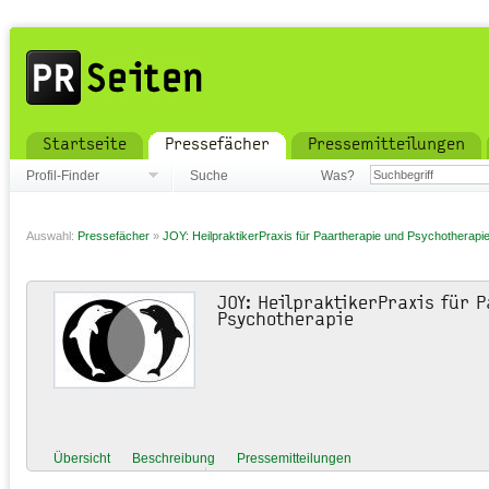
Startseite
Pressefächer
Pressemitteilungen
Profil-Finder
Suche
Was?
Auswahl:
Pressefächer
»
JOY: HeilpraktikerPraxis für Paartherapie und Psychotherapi
JOY: HeilpraktikerPraxis für 
Psychotherapie
Übersicht
Beschreibung
Pressemitteilungen