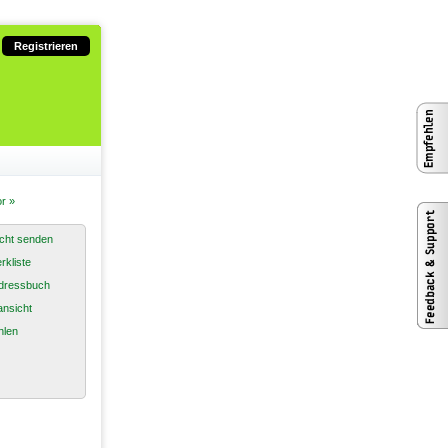
Registrieren
r »
cht senden
rkliste
dressbuch
nsicht
hlen