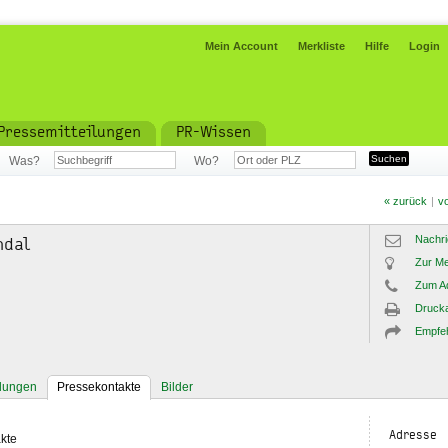
Mein Account
Merkliste
Hilfe
Login
Pressemitteilungen
PR-Wissen
Was?
Wo?
« zurück
|
vo
Nachri
ndal
Zur Me
Zum A
Drucka
Empfe
ilungen
Pressekontakte
Bilder
Adresse
kte