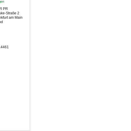
gen
R PR
ske-Straße 2
nkfurt am Main
nd
514461