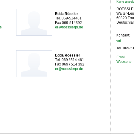
Karte anzei
ROESSLE
Walter-Lei
Edda Rössler
60320 Fra
Tel. 069-514461
Deutschla
Fax 069-514392
de
er@roesslerpr.de
Kontakt
vcf
Tel. 069-
Edda Roessler
Email
Tel. 069 / 514 461
Webseite
Fax 069 / 514 392
er@roesslerpr.de