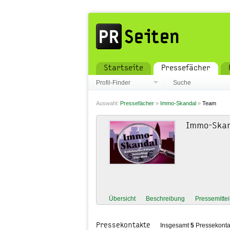
Startseite
Pressefächer
Profil-Finder
Suche
Auswahl:
Pressefächer
»
Immo-Skandal
»
Team
Immo-Ska
Übersicht
Beschreibung
Pressemitte
Pressekontakte
Insgesamt
5
Pressekonta