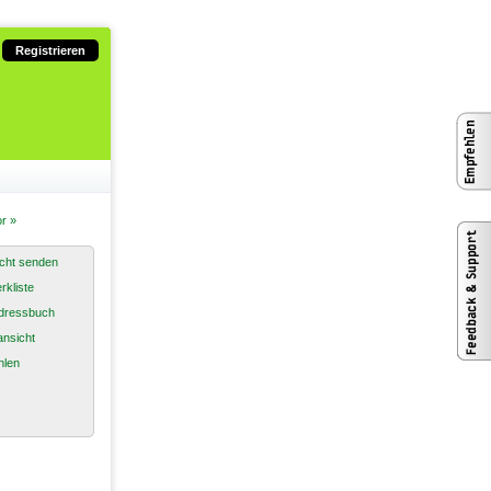
Registrieren
r »
cht senden
rkliste
dressbuch
nsicht
hlen