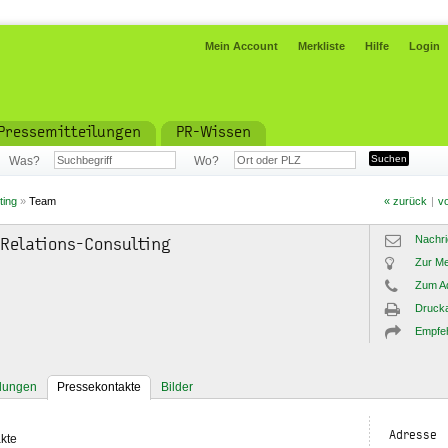
Mein Account
Merkliste
Hilfe
Login
Pressemitteilungen
PR-Wissen
Was?
Wo?
ting
»
Team
« zurück
|
vo
Nachri
 Relations-Consulting
Zur Me
Zum A
Drucka
Empfe
ilungen
Pressekontakte
Bilder
Adresse
kte