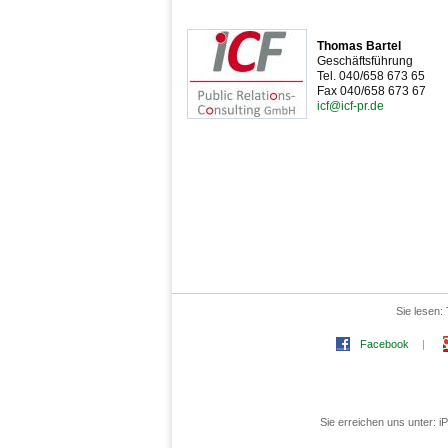
Thomas Bartel
Geschäftsführung
Tel. 040/658 673 65
Fax 040/658 673 67
icf@icf-pr.de
Sie lesen:
Facebook
|
Sie erreichen uns unter: