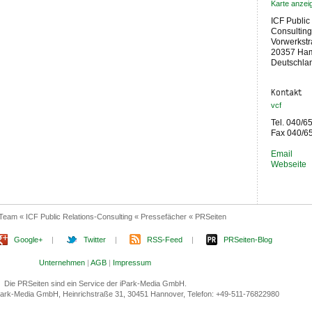
Karte anzei
ICF Public
Consultin
Vorwerkstr
20357 Ha
Deutschla
Kontakt
vcf
Tel. 040/6
Fax 040/6
Email
Webseite
Team « ICF Public Relations-Consulting « Pressefächer « PRSeiten
Google+
|
Twitter
|
RSS-Feed
|
PRSeiten-Blog
Unternehmen
|
AGB
|
Impressum
Die PRSeiten sind ein Service der iPark-Media GmbH.
 iPark-Media GmbH, Heinrichstraße 31, 30451 Hannover, Telefon: +49-511-76822980