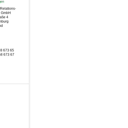
gen
 Relations-
g GmbH
aße 4
mburg
nd
58 673 65
58 673 67