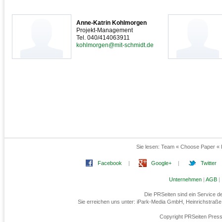
Anne-Katrin Kohlmorgen
Projekt-Management
Tel. 040/414063911
kohlmorgen@mit-schmidt.de
Sie lesen:
Team « Choose Paper « 
Facebook
|
Google+
|
Twitter
Unternehmen
|
AGB
|
Die PRSeiten sind ein Service 
Sie erreichen uns unter: iPark-Media GmbH, Heinrichstraß
Copyright PRSeiten Press