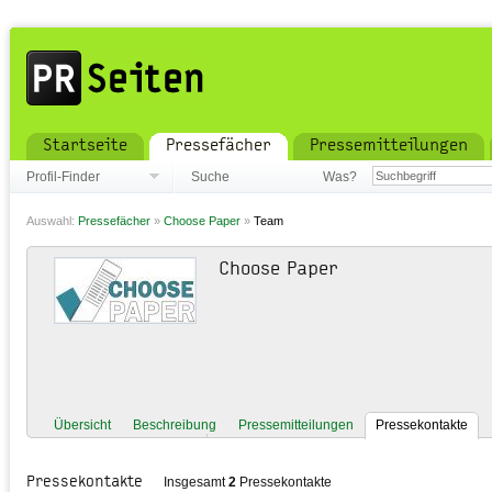
Startseite
Pressefächer
Pressemitteilungen
Profil-Finder
Suche
Was?
Auswahl:
Pressefächer
»
Choose Paper
»
Team
Choose Paper
Übersicht
Beschreibung
Pressemitteilungen
Pressekontakte
Pressekontakte
Insgesamt
2
Pressekontakte