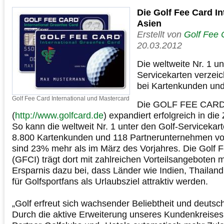
Die Golf Fee Card In
Asien
Erstellt von
Golf Fee 
20.03.2012
Die weltweite Nr. 1 un
Servicekarten verze
bei Kartenkunden und
Golf Fee Card International und Mastercard
Die GOLF FEE CARD®
(
http://www.golfcard.de
) expandiert erfolgreich in di
So kann die weltweit Nr. 1 unter den Golf-Servicekar
8.800 Kartenkunden und 118 Partnerunternehmen vor
sind 23% mehr als im März des Vorjahres. Die Golf F
(GFCI) trägt dort mit zahlreichen Vorteilsangeboten m
Ersparnis dazu bei, dass Länder wie Indien, Thailan
für Golfsportfans als Urlaubsziel attraktiv werden.
„Golf erfreut sich wachsender Beliebtheit und deutsc
Durch die aktive Erweiterung unseres Kundenkreis