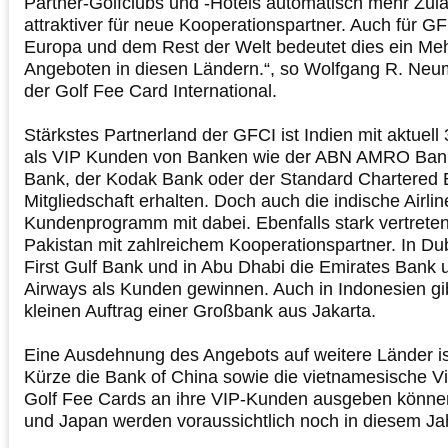
Partner-Golfclubs und -Hotels automatisch mehr Zul
attraktiver für neue Kooperationspartner. Auch für GF
Europa und dem Rest der Welt bedeutet dies ein Mehr
Angeboten in diesen Ländern.“, so Wolfgang R. Neu
der Golf Fee Card International.
Stärkstes Partnerland der GFCI ist Indien mit aktuell 
als VIP Kunden von Banken wie der ABN AMRO Bank
Bank, der Kodak Bank oder der Standard Chartered 
Mitgliedschaft erhalten. Doch auch die indische Airlin
Kundenprogramm mit dabei. Ebenfalls stark vertreten 
Pakistan mit zahlreichem Kooperationspartner. In Du
First Gulf Bank und in Abu Dhabi die Emirates Bank u
Airways als Kunden gewinnen. Auch in Indonesien gib
kleinen Auftrag einer Großbank aus Jakarta.
Eine Ausdehnung des Angebots auf weitere Länder ist
Kürze die Bank of China sowie die vietnamesische V
Golf Fee Cards an ihre VIP-Kunden ausgeben können
und Japan werden voraussichtlich noch in diesem Jah